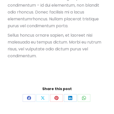
condimentum – id dui elementum, non blandit
odio rhoncus. Donec facilisis mi a lacus
elementumrhoncus. Nullam placerat tristique
purus vel condimentum porta.
Sellus honcus ornare sapien, et laoreet nisi
malesuada eu tempus dictum. Morbi eu rutrum
risus, vel vulputate odio dictum purus vel
condimentum.
Share this post
Share
Share
Share
Share
Share
on
on
on
on
on