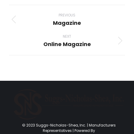
Facebook
X
Pinterest
LinkedIn
WhatsApp
Project
navigation
PREVIOUS
Magazine
Previous
project:
NEXT
Online Magazine
Next
project:
© 2023 Suggs-Nicholas-Shea, Inc. | Manufacturers
Representatives | Powered By